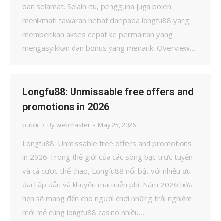
dan selamat. Selain itu, pengguna juga boleh
menikmati tawaran hebat daripada longfu88 yang
memberikan akses cepat ke permainan yang
mengasyikkan dan bonus yang menarik. Overview…
Longfu88: Unmissable free offers and
promotions in 2026
public
By
webmaster
May 25, 2026
Longfu88: Unmissable free offers and promotions
in 2026 Trong thế giới của các sòng bạc trực tuyến
và cá cược thể thao, Longfu88 nổi bật với nhiều ưu
đãi hấp dẫn và khuyến mãi miễn phí. Năm 2026 hứa
hẹn sẽ mang đến cho người chơi những trải nghiệm
mới mẻ cùng longfu88 casino nhiều…