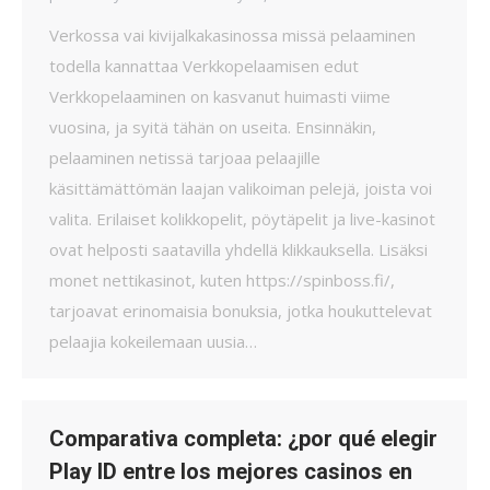
Verkossa vai kivijalkakasinossa missä pelaaminen
todella kannattaa Verkkopelaamisen edut
Verkkopelaaminen on kasvanut huimasti viime
vuosina, ja syitä tähän on useita. Ensinnäkin,
pelaaminen netissä tarjoaa pelaajille
käsittämättömän laajan valikoiman pelejä, joista voi
valita. Erilaiset kolikkopelit, pöytäpelit ja live-kasinot
ovat helposti saatavilla yhdellä klikkauksella. Lisäksi
monet nettikasinot, kuten https://spinboss.fi/,
tarjoavat erinomaisia bonuksia, jotka houkuttelevat
pelaajia kokeilemaan uusia…
Comparativa completa: ¿por qué elegir
Play ID entre los mejores casinos en