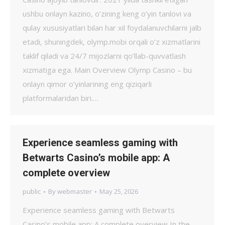
ushbu onlayn kazino, o’zining keng o’yin tanlovi va
qulay xususiyatlari bilan har xil foydalanuvchilarni jalb
etadi, shuningdek, olymp.mobi orqali o’z xizmatlarini
taklif qiladi va 24/7 mijozlarni qo’llab-quvvatlash
xizmatiga ega. Main Overview Olymp Casino – bu
onlayn qimor o’yinlarining eng qiziqarli
platformalaridan biri.…
Experience seamless gaming with
Betwarts Casino’s mobile app: A
complete overview
public
By
webmaster
May 25, 2026
Experience seamless gaming with Betwarts
Casino’s mobile app: A complete overview In the